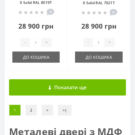
0 Solid RAL 8019Т
0 Solid RAL 7021Т
0
0
28 900 грн
28 900 грн
-
+
-
+
ДО КОШИКА
ДО КОШИКА
Показати ще
1
2
>
>|
Металеві двері з МДФ