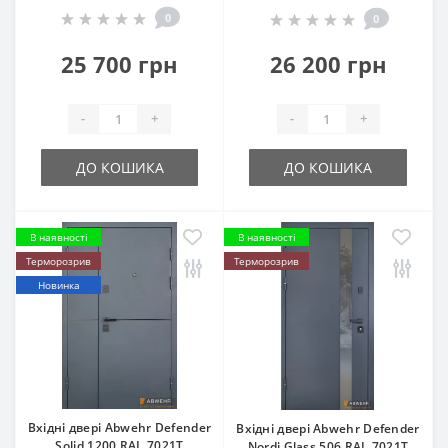
0
0
25 700 грн
26 200 грн
-
+
-
+
ДО КОШИКА
ДО КОШИКА
В наявності
В наявності
Терморозрив
Терморозрив
Новинка
Вхідні двері Abwehr Defender
Вхідні двері Abwehr Defender
Solid 1200 RAL 7021Т
Nordi Glass 506 RAL 7021Т