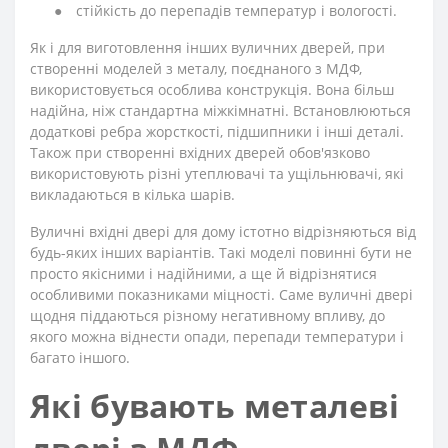
●
стійкість до перепадів температур і вологості.
Як і для виготовлення інших вуличних дверей, при
створенні моделей з металу, поєднаного з МДФ,
використовується особлива конструкція. Вона більш
надійна, ніж стандартна міжкімнатні. Встановлюються
додаткові ребра жорсткості, підшипники і інші деталі.
Також при створенні вхідних дверей обов'язково
використовують різні утеплювачі та ущільнювачі, які
викладаються в кілька шарів.
Вуличні вхідні двері для дому
істотно відрізняються від
будь-яких інших варіантів. Такі моделі повинні бути не
просто якісними і надійними, а ще й відрізнятися
особливими показниками міцності. Саме вуличні двері
щодня піддаються різному негативному впливу, до
якого можна віднести опади, перепади температури і
багато іншого.
Які бувають металеві