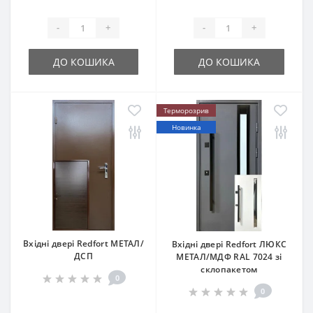
-
+
-
+
ДО КОШИКА
ДО КОШИКА
Терморозрив
Новинка
Вхідні двері Redfort МЕТАЛ/
Вхідні двері Redfort ЛЮКС
ДСП
МЕТАЛ/МДФ RAL 7024 зі
склопакетом
0
0