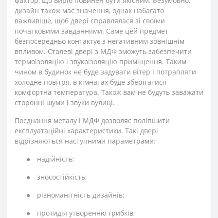
фактор, що виріб повинен бути якісним. Безумовно,
дизайн також має значення, однак набагато
важливіше, щоб двері справлялася зі своїми
початковими завданнями. Саме цей предмет
безпосередньо контактує з негативним зовнішнім
впливом. Сталеві двері з МДФ зможуть забезпечити
термоізоляцію і звукоізоляцію приміщення. Таким
чином в будинок не буде задувати вітер і потрапляти
холодне повітря, в кімнатах буде зберігатися
комфортна температура. Також вам не будуть заважати
сторонні шуми і звуки вулиці.
Поєднання металу і МДФ дозволяє поліпшити
експлуатаційні характеристики. Такі двері
відрізняються наступними параметрами:
●
надійність;
●
зносостійкість;
●
різноманітність дизайнів;
●
протидія утворенню грибків;