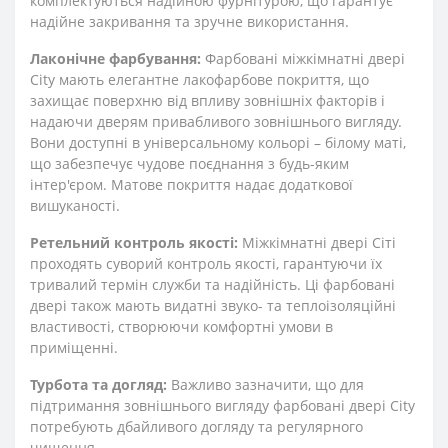
комплектуються надійною фурнітурою, що гарантує
надійне закривання та зручне використання.
Лаконічне фарбування:
Фарбовані міжкімнатні двері
City мають елегантне лакофарбове покриття, що
захищає поверхню від впливу зовнішніх факторів і
надаючи дверям привабливого зовнішнього вигляду.
Вони доступні в універсальному кольорі – білому маті,
що забезпечує чудове поєднання з будь-яким
інтер'єром. Матове покриття надає додаткової
вишуканості.
Ретельний контроль якості:
Міжкімнатні двері Сіті
проходять суворий контроль якості, гарантуючи їх
тривалий термін служби та надійність. Ці фарбовані
двері також мають видатні звуко- та теплоізоляційні
властивості, створюючи комфортні умови в
приміщенні.
Турбота та догляд:
Важливо зазначити, що для
підтримання зовнішнього вигляду фарбовані двері City
потребують дбайливого догляду та регулярного
чищення.