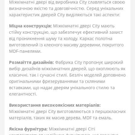
Міжкімнатні двері від виробника City славляться своєю
визначною якістю та довговічністю. Серед унікальних
характеристик дверей City виділяються такі аспекти:
Міцна конструкція:
Міжкімнатні двері City мають
стійку конструкцію, що забезпечує ефективний захист
від проникнення шуму та холоду. Каркас полотна
виготовлений із клеєного масиву деревини, покритого
MDF-панелями.
Розмаїття дизайнів:
Фабрика City пропонує широкий
вибір дизайнів міжкімнатних дверей, що охоплюють як
класичні, так і сучасні стилі. Безліч моделей доповнено
оригінальними фрезеруваннями та скляними
вставками, що надає дверям унікального стилю та
елегантності.
Використання високоякісних матеріалів:
Міжкімнатні двері City виготовляються з першокласних
матеріалів, таких як масив дерева, MDF та емаль.
Якісна фурнітура:
Міжкімнатні двері Сіті