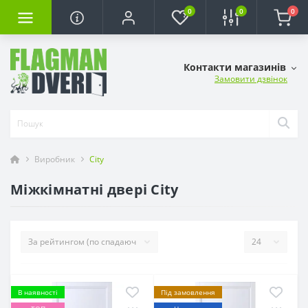
0
0
0
Контакти магазинів
Замовити дзвінок
Виробник
City
Міжкімнатні двері City
В наявності
Під замовлення