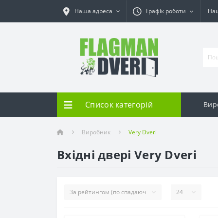
Наша адреса
Графік роботи
Наш
Список категорій
Вир
Виробник
Very Dveri
Вхідні двері Very Dveri