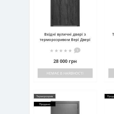
Вхідні вуличні двері з
терморозривом Вері Двері
БРАУН
1
28 000 грн
НЕМАЄ В НАЯВНОСТІ
Терморозрив
Прод
Продано