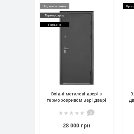
Під замовлення
Прод
Терморозрив
Продано
Вхідні металеві двері з
В
терморозривом Вері Двері
Д
ГРЕЙ
2
28 000 грн