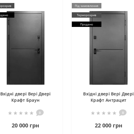
орозрив
Під замовлення
одано
Терморозрив
Продано
Вхідні двері Вері Двері
Вхідні двері Вері Двері
Крафт Браун
Крафт Антрацит
0
0
20 000 грн
22 000 грн