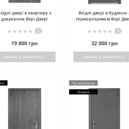
хідні двері в квартиру з
Вхідні двері в будинок 
дзеркалом Вері Двері
терморозривом Вері Две
АЛІСА
ГРЕЙ-ГЛАСС
2
3
19 800 грн
32 000 грн
НЕМАЄ В НАЯВНОСТІ
НЕМАЄ В НАЯВНОСТІ
ано
Під замовлення
Продано