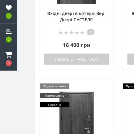
Вхідні двері в котедж Вері
В
0
Двері ПУСТЕЛЯ
1
0
16 400 грн
НЕМАЄ В НАЯВНОСТІ
0
Під замовлення
Прод
Терморозрив
Продано