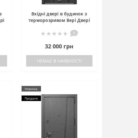
з
Вхідні двері в будинок з
рі
терморозривом Вері Двері
БРАУН-ГЛАСС
1
32 000 грн
НЕМАЄ В НАЯВНОСТІ
Новинка
Продано