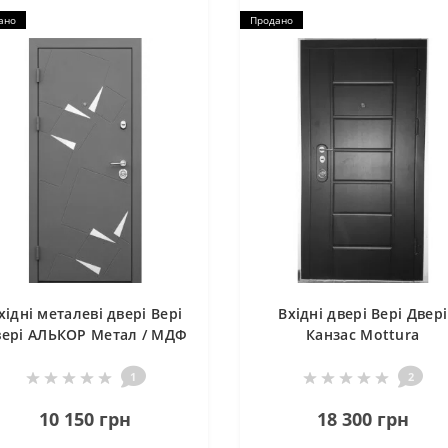
ано
Продано
хідні металеві двері Вері
Вхідні двері Вері Двері
вері АЛЬКОР Метал / МДФ
Канзас Mottura
1
2
10 150 грн
18 300 грн