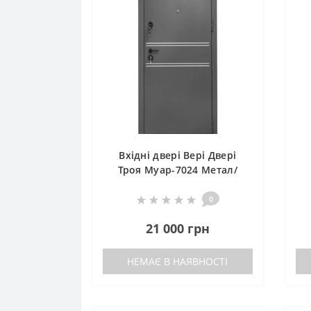
Вхідні двері Вері Двері
Троя Муар-7024 Метал/
МДФ з KALE
0
21 000 грн
НЕМАЄ В НАЯВНОСТІ