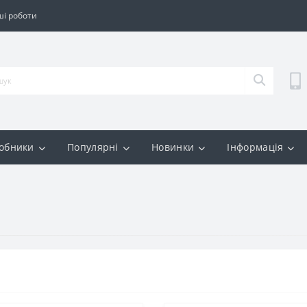
і роботи
обники
Популярні
Новинки
Інформація