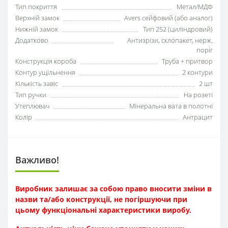
Тип покриття
Метал/МДФ
Верхній замок
Avers сейфовий (або аналог)
Нижній замок
Тип 252 (циліндровий)
Додатково
Антизрізи, склопакет, нерж.
поріг
Конструкція короба
Труба + притвор
Контур ущільнення
2 контури
Кількість завіс
2 шт
Тип ручки
На розеті
Утеплювач
Мінеральна вата в полотні
Колір
Антрацит
Важливо!
Виробник залишає за собою право вносити зміни в
назви та/або конструкції, не погіршуючи при
цьому функціональні характеристики виробу.