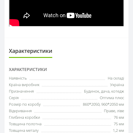
Характеристики
ХАРАКТЕРИСТИКИ
Наявність
На складі
Країна виробник
Україна
Призначення
Будинок, дача, котедж
Серія
Оптима плюс
Розмір по коробу
860*2050, 960*2050 мм
Відкривання
Праве, ліве
Глибина коробки
76 мм
Товщина полотна
75 мм
Товщина металу
1,2 мм