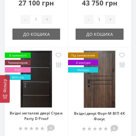
27 100 грн
43 750 грн
-
+
-
+
ДО КОШИКА
ДО КОШИКА
В наявності
Під замовлення
Терморозрив
4 контури
ТОП
Mottura
Mottura
Фільтр
Вхідні металеві двері Страж
Вхідні двері Форт-М ВІП 4К
Party D Proof
Фокус
0
0