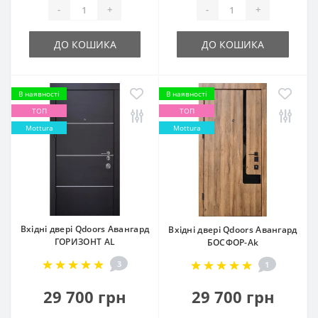
-
+
-
+
ДО КОШИКА
ДО КОШИКА
В наявності
В наявності
ТОП
ТОП
Mottura
Mottura
Вхідні двері Qdoors Авангард
Вхідні двері Qdoors Авангард
ГОРИЗОНТ AL
БОСФОР-Ak
3
1
29 700 грн
29 700 грн