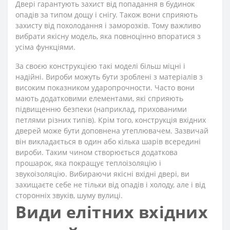
Двері гарантують захист від попадання в будинок
опадів за типом дощу і снігу. Також вони сприяють
захисту від похолодання і заморозків. Тому важливо
вибрати якісну модель, яка повноцінно впоратися з
усіма функціями.
За своєю конструкцією такі моделі більш міцні і
надійні. Вироби можуть бути зроблені з матеріалів з
високим показником ударопрочности. Часто вони
мають додатковими елементами, які сприяють
підвищенню безпеки (наприклад, прихованими
петлями різних типів). Крім того, конструкція вхідних
дверей може бути доповнена утеплювачем. Зазвичай
він викладається в один або кілька шарів всередині
вироби. Таким чином створюється додаткова
прошарок, яка покращує теплоізоляцію і
звукоізоляцію. Вибираючи якісні вхідні двері, ви
захищаєте себе не тільки від опадів і холоду, але і від
сторонніх звуків, шуму вулиці.
Види елітних вхідних