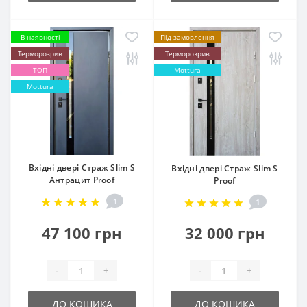
В наявності
Під замовлення
Терморозрив
Терморозрив
ТОП
Mottura
Mottura
Вхідні двері Страж Slim S
Вхідні двері Страж Slim S
Антрацит Proof
Proof
1
1
47 100 грн
32 000 грн
-
+
-
+
ДО КОШИКА
ДО КОШИКА