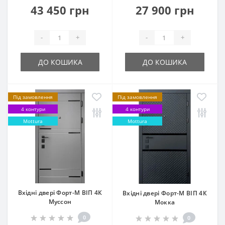
43 450 грн
27 900 грн
-
+
-
+
ДО КОШИКА
ДО КОШИКА
Під замовлення
Під замовлення
4 контури
4 контури
Mottura
Mottura
Вхідні двері Форт-М ВІП 4К
Вхідні двері Форт-М ВІП 4К
Муссон
Мокка
0
0