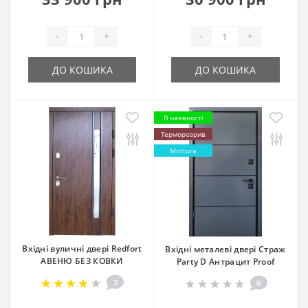
-
+
-
+
ДО КОШИКА
ДО КОШИКА
В наявності
Терморозрив
Mottura
Вхідні вуличні двері Redfort
Вхідні металеві двері Страж
АВЕНЮ БЕЗ КОВКИ
Party D Антрацит Proof
2
0