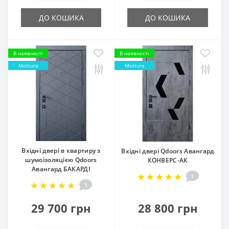
ДО КОШИКА
ДО КОШИКА
В наявності
В наявності
Mottura
Mottura
Вхідні двері в квартиру з
Вхідні двері Qdoors Авангард
шумоізоляцією Qdoors
КОНВЕРС-АК
Авангард БАКАРДІ
1
1
29 700 грн
28 800 грн