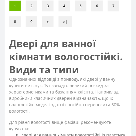
1
2
3
4
5
6
7
8
9
>
>|
Двері для ванної
кімнати вологостійкі.
Види та типи
Однозначної відповіді з приводу, які двері у ванну
купити не існує. Тут занадто великий розкид за
характеристиками та бажанням клієнта. Наприклад,
виробники класичних дверей відзначають, що їх
вологостійкі моделі здатні спокійно переносити 60%
вологості.
Для рівня вологості вище фахівці рекомендують
купувати:
двері для ванної кімнати вологостійкі із пластику.