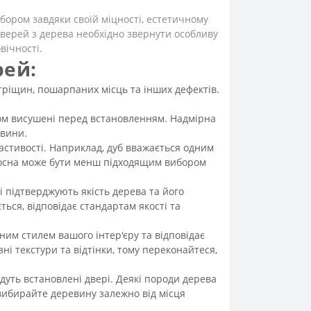
бором завдяки своїй міцності, естетичному
дверей з дерева необхідно звернути особливу
вічності.
рей:
тріщин, пошарпаних місць та інших дефектів.
ом висушені перед встановленням. Надмірна
евини.
ластивості. Наприклад, дуб вважається одним
к сосна може бути менш підходящим вибором
і підтверджують якість дерева та його
ться, відповідає стандартам якості та
ним стилем вашого інтер'єру та відповідає
і текстури та відтінки, тому переконайтеся,
уть встановлені двері. Деякі породи дерева
у вибирайте деревину залежно від місця