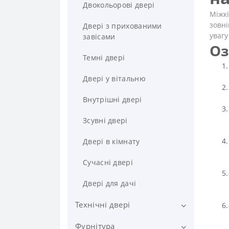
Двокольорові двері
Міжкі
зовні
Двері з прихованими
увагу
завісами
Оз
Темні двері
Двері у вітальню
Внутрішні двері
Зсувні двері
Двері в кімнату
Сучасні двері
Двері для дачі
Технічні двері
Фурнітура
Стандартні технічні двері