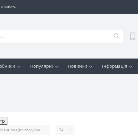
і роботи
обники
Популярні
Новинки
Інформація
ьтр