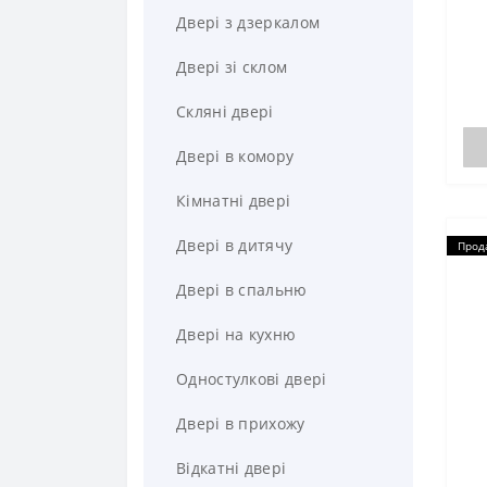
Двері 1200 мм
Двері з дзеркалом
Двері в офіс
Двері зі склом
Двері графіт
Скляні двері
Двері для дачі
Двері в комору
Двері класика
Кімнатні двері
Двері мінімалізм
Двері в дитячу
Прод
Двері модерн
Двері в спальню
Двері прованс
Двері на кухню
Двері преміум класу
Одностулкові двері
Двері з дзеркалом
Двері в прихожу
Двері з коробкою
Відкатні двері