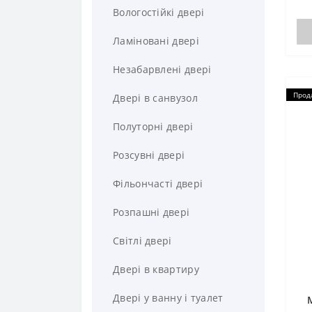
Металеві двері
Вологостійкі двері
Двері МДФ
Ламіновані двері
Двері під бетон
Незабарвлені двері
Прод
Зовнішні двері
Двері в санвузол
Двері з ковкою
Полуторні двері
Двокольорові двері
Розсувні двері
Двері хай-тек
Фільончасті двері
Білі двері
Розпашні двері
Другі двері
Світлі двері
Двері в котельню
Двері в квартиру
Двері в котедж
Двері у ванну і туалет