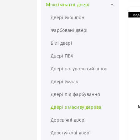
Міжкімнатні двері
Двері в наявності
Прод
Двері в квартиру
Двері екошпон
Двері в будинок
Фарбовані двері
Двері з терморозривом
Білі двері
Полуторні двері
Двері ПВХ
Металеві з МДФ двері
Двері натуральний шпон
Двері з шумоізоляцією
Двері емаль
Теплі двері
Двері під фарбування
Двері сендвіч панель
Двері з масиву дерева
Двері зі склопакетом
Дерев'яні двері
Броньовані двері
Двостулкові двері