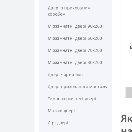
Сталеві двері
Двері з прихованим
Тамбурні двері
коробом
Темні двері
Міжкімнатні двері 90х200
Вуличні двері
Міжкімнатні двері 60х200
Чорні двері
Міжкімнатні двері 70х200
Елітні двері
Міжкімнатні двері 80х200
Двері чорно білі
Двері прихованого монтажу
Темно коричневі двері
Матові двері
Як
Сірі двері
на