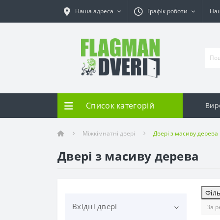
Наша адреса
Графік роботи
Наш
Список категорій
Вир
Міжкімнатні двері
Двері з масиву дерева
Двері з масиву дерева
Філ
Вхідні двері