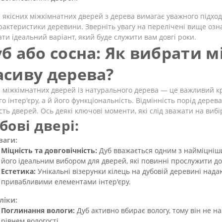
 якісних міжкімнатних дверей з дерева вимагає уважного підход
рактеристики деревини. Зверніть увагу на перелічені вище озн
ти ідеальний варіант, який буде служити вам довгі роки.
б або сосна: Як вибрати м
сиву дерева?
 міжкімнатних дверей із натурального дерева — це важливий к
о інтер'єру, а й його функціональність. Відмінність порід дерев
сть дверей. Ось деякі ключові моменти, які слід зважати на виб
бові двері:
ваги:
Міцність та довговічність:
Дуб вважається одним з найміцніши
його ідеальним вибором для дверей, які повинні прослужити дов
Естетика:
Унікальні візерунки кілець на дубовій деревині нада
привабливими елементами інтер'єру.
ліки:
Поглинання вологи:
Дуб активно вбирає вологу, тому він не 
рівнем вологості.