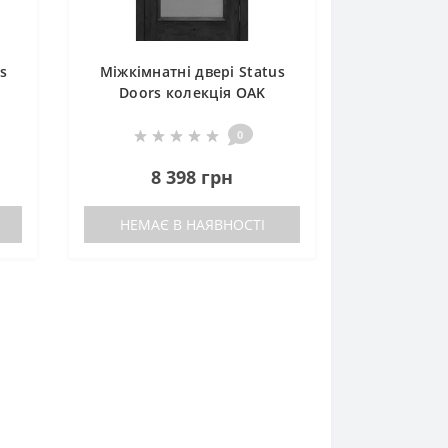
s
Міжкімнатні двері Status
Doors колекція OAK
STANDARD OS 022
0
8 398 грн
НЕМАЄ В НАЯВНОСТІ