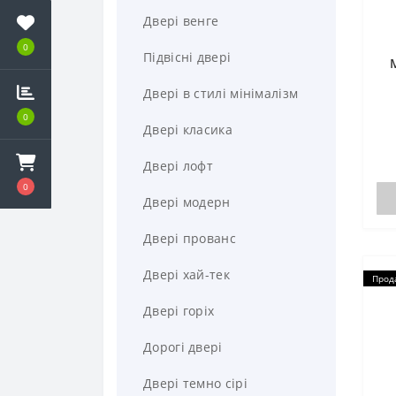
Двері з порошковим
Двері венге
фарбуванням
0
Підвісні двері
Двері з ришіткою
Двері в стилі мінімалізм
Двері зі склом
0
Двері класика
Двері чорно білі
Двері лофт
Двері економ класу
0
Двері модерн
Двостулкові двері
Двері прованс
Залізні двері
Двері хай-тек
Прод
Коричневі двері
Двері горіх
Світлі двері
Дорогі двері
Сірі двері
Двері темно сірі