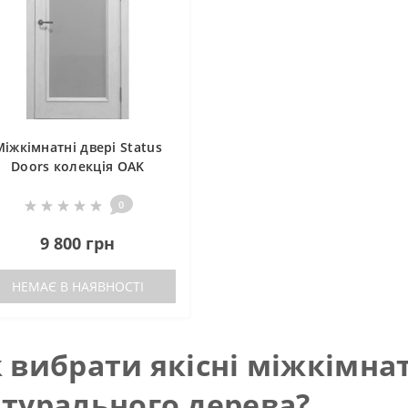
Міжкімнатні двері Status
Doors колекція OAK
STANDARD OS 012
0
9 800 грн
НЕМАЄ В НАЯВНОСТІ
 вибрати якісні міжкімнат
турального дерева?