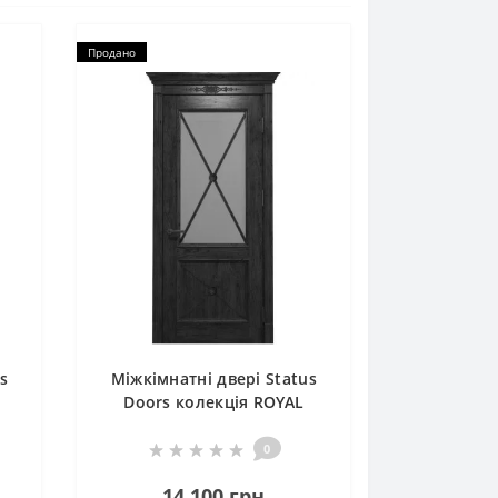
Продано
s
Міжкімнатні двері Status
Doors колекція ROYAL
CROSS RC 012
0
14 100 грн