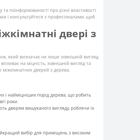
у та поінформованості про різні властивості
аки і консультуйтеся з професіоналами, щоб
іжкімнатні двері з
рок, який визначає не лише зовнішній вигляд
а впливає на міцність, зовнішній вигляд та
ір міжкімнатних дверей з дерева.
х і найміцніших порід дерева, що робить
гі роки.
ють дверям вишуканого вигляду, роблячи їх
найкращий вибір для приміщень з високим