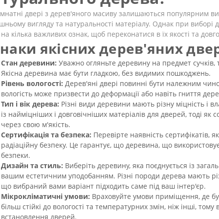
мнатні двері з дерев'яного масиву залишаються популярним ви
шньому вигляду та натуральності матеріалу. Однак при виборі 
 на кілька важливих ознак, щоб переконатися в їх якості та довго
наки якісних дерев'яних две
Стан деревини:
Уважно огляньте деревину на предмет сучків, 
Якісна деревина має бути гладкою, без видимих пошкоджень.
Рівень вологості:
Дерев'яні двері повинні бути належним чин
вологість може призвести до деформації або навіть гниття дер
Тип і вік дерева:
Різні види деревини мають різну міцність і в
із найміцніших і довговічніших матеріалів для дверей, тоді я
через свою м'якість.
Сертифікація та безпека:
Перевірте наявність сертифікатів, як
радіаційну безпеку. Це гарантує, що деревина, що використовує
безпеки.
Дизайн та стиль:
Виберіть деревину, яка поєднується із загаль
вашим естетичним уподобанням. Різні породи дерева мають різн
що вибраний вами варіант підходить саме під ваш інтер'єр.
Мікрокліматичні умови:
Враховуйте умови приміщення, де буд
більш стійкі до вологості та температурних змін, ніж інші, том
встановлення дверей.