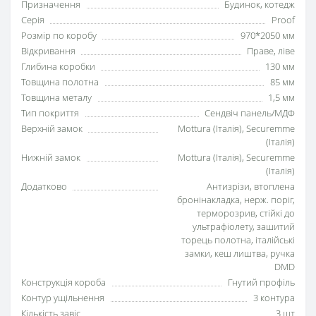
Призначення
Будинок, котедж
Серія
Proof
Розмір по коробу
970*2050 мм
Відкривання
Праве, ліве
Глибина коробки
130 мм
Товщина полотна
85 мм
Товщина металу
1,5 мм
Тип покриття
Сендвіч панель/МДФ
Верхній замок
Mottura (Італія), Securemme
(Італія)
Нижній замок
Mottura (Італія), Securemme
(Італія)
Додатково
Антизрізи, втоплена
бронінакладка, нерж. поріг,
терморозрив, стійкі до
ультрафіолету, зашитий
торець полотна, італійські
замки, кеш лиштва, ручка
DMD
Конструкція короба
Гнутий профіль
Контур ущільнення
3 контура
Кількість завіс
3 шт