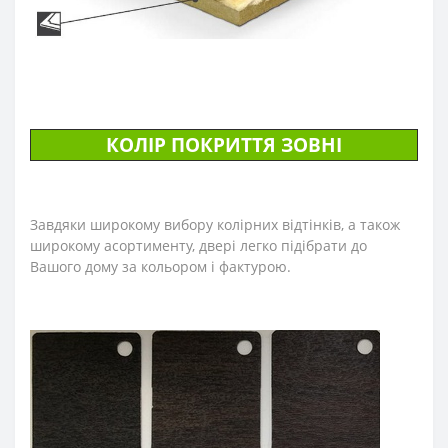
КОЛІР ПОКРИТТЯ ЗОВНІ
Завдяки широкому вибору колірних відтінків, а також
широкому асортименту, двері легко підібрати до
Вашого дому за кольором і фактурою.