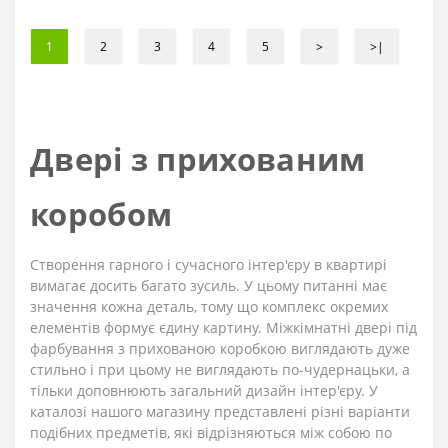
1
2
3
4
5
>
>|
Двері з прихованим
коробом
Створення гарного і сучасного інтер'єру в квартирі
вимагає досить багато зусиль. У цьому питанні має
значення кожна деталь, тому що комплекс окремих
елементів формує єдину картину. Міжкімнатні двері під
фарбування з прихованою коробкою виглядають дуже
стильно і при цьому не виглядають по-чудернацьки, а
тільки доповнюють загальний дизайн інтер'єру. У
каталозі нашого магазину представлені різні варіанти
подібних предметів, які відрізняються між собою по