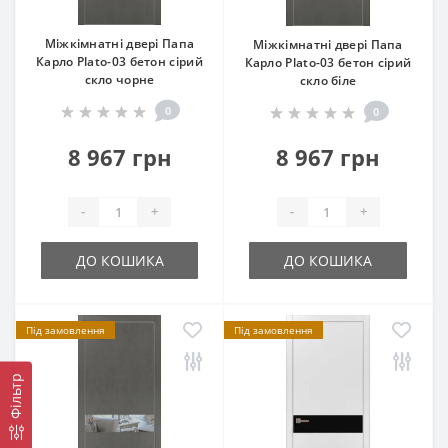
Міжкімнатні двері Папа
Міжкімнатні двері Папа
Карло Plato-03 бетон сірий
Карло Plato-03 бетон сірий
скло чорне
скло біле
0
0
8 967 грн
8 967 грн
-
+
-
+
ДО КОШИКА
ДО КОШИКА
Під замовлення
Під замовлення
Фільтр