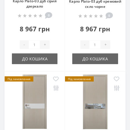
Карло Plato-03 дуб сірий
Карло Plato-03 дуб кремовий
дзеркало
скло чорне
0
0
8 967 грн
8 967 грн
-
+
-
+
ДО КОШИКА
ДО КОШИКА
Під замовлення
Під замовлення