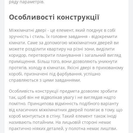
ряду параметрів.
Особливості конструкції
Міжкімнатні двері - це елемент, який поєднує в собі
зручність і стиль. Їх головне завдання - відокремити
кімнати. Саме за допомогою міжкімнатних дверей ви
можете розділити квартиру на різні зони, виділити
коридор, перетворити планування і загальний вигляд
приміщення. Більш того, вони дозволяють уникнути
протягів, холоду в кімнатах. Якісні двері в прихованому
коробі, призначені під фарбування, успішно
справляються з цими завданнями.
Особливість конструкції предмета дозволяє зробити
так, щоб він не відволікав увагу і не виглядав надто
помітно. Принципова відмінність подібного варіанту
від класичних міжкімнатних дверей полягає в тому, що
короб монтується в стіну. Такий елемент також іноді
називають потайним. На лицьовій стороні немає
практично ніяких деталей, у полотна немає лиштви.