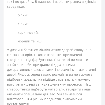
так і по дизайну. В наявності варіанти різних відтінків,
серед яких:
·
білий;
·
сірий;
·
коричневий;
·
чорний та інші.
У дизайні багатьох міжкімнатних дверей сполучено
кілька кольорів. Також є варіанти, призначені
спеціально під фарбування. У каталозі ви можете
знайти вироби, прикрашені додатковими
декоративними елементами, і класичні мінімалістичні
двері. Якщо ж серед такого розмаїття ви не зможете
підібрати модель, яка підійде саме вам, ми можемо
виготовити двері за індивідуальним проектом. Наші
співробітники підберуть матеріали, габарити і інші
елементи спеціально для вас. Ми займаємося
виготовленням різних предметів, включаючи
нестандартні.