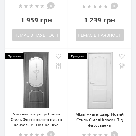
0
0
1 959 грн
1 239 грн
НЕМАЄ В НАЯВНОСТІ
НЕМАЄ В НАЯВНОСТІ
Продано
Продано
Міжкімнатні двері Новий
Міжкімнатні двері Новий
Стиль Фортіс золота вільха
Стиль Сімплі Класик Під
Вензель P1 ПВХ DeLuxe
фарбування
0
0