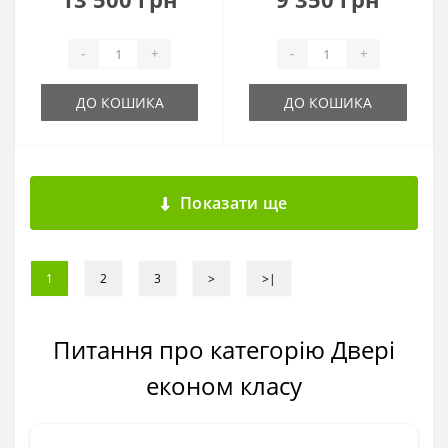
-
+
-
+
ДО КОШИКА
ДО КОШИКА
Показати ще
1
2
3
>
>|
Питання про категорію Двері
економ класу