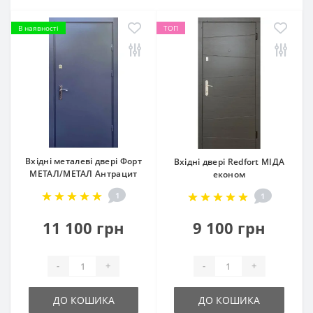
В наявності
ТОП
Вхідні металеві двері Форт
Вхідні двері Redfort МІДА
МЕТАЛ/МЕТАЛ Антрацит
економ
1
1
11 100 грн
9 100 грн
-
+
-
+
ДО КОШИКА
ДО КОШИКА