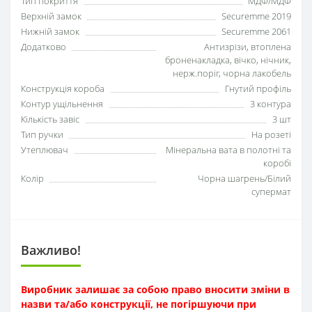
Тип покриття
МДФ/МДФ
Верхній замок
Securemme 2019
Нижній замок
Securemme 2061
Додатково
Антизрізи, втоплена
броненакладка, вічко, нічник,
нерж.поріг, чорна лакобель
Конструкція короба
Гнутий профіль
Контур ущільнення
3 контура
Кількість завіс
3 шт
Тип ручки
На розеті
Утеплювач
Мінеральна вата в полотні та
коробі
Колір
Чорна шагрень/Білий
супермат
Важливо!
Виробник залишає за собою право вносити зміни в
назви та/або конструкції, не погіршуючи при