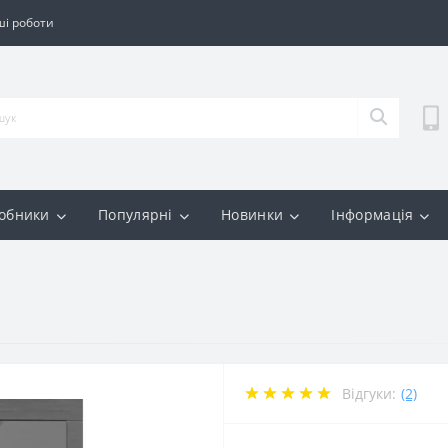
і роботи
обники
Популярні
Новинки
Інформація
Відгуки:
(2)