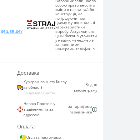
Виробник залишає за
собою право вносити
зміни в назви та/або
конструкції, не
погіршуючи при
цьому функціональні
характеристики
 дешевше?
виробу. Актуальність
ціни бажано уточняти
у наших менеджерів
за наявними
номерами телефонів.
Доставка
Курʼєром по місту Києву
Згідно
та області
кілометражу
За домовленістю
Новою Поштою у
за тарифами
відділення та за
перевізника
адресою
Оплата
Оплата частинами