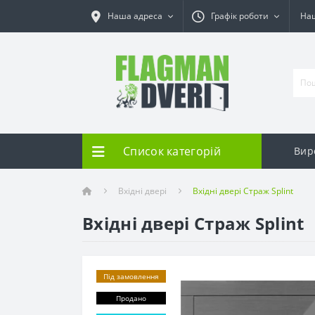
Наша адреса
Графік роботи
Наш
Список категорій
Вир
Вхідні двері
Вхідні двері Страж Splint
Вхідні двері Страж Splint
Під замовлення
Продано