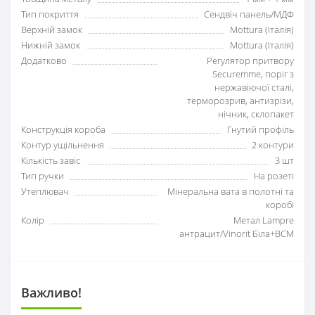
Тип покриття
Сендвіч панель/МДФ
Верхній замок
Mottura (Італія)
Нижній замок
Mottura (Італія)
Додатково
Регулятор притвору
Securemme, поріг з
нержавіючої сталі,
терморозрив, антизрізи,
нічник, склопакет
Конструкція короба
Гнутий профіль
Контур ущільнення
2 контури
Кількість завіс
3 шт
Тип ручки
На розеті
Утеплювач
Мінеральна вата в полотні та
коробі
Колір
Метал Lampre
антрацит/Vinorit Біла+ВСМ
Важливо!