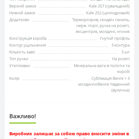
Верхній замок
Kale 257 (сувальдний)
Нижній замок
Kale 252 (циліндровий)
Додатково
Терморозрив, сендвіч панель,
нерж. поріг, ручка на розеті,
ексцентрик, молдинг, нічник
Конструкція короба
Гнутий профіль
Контур ущільнення
3 контура
Кількість завіс
3 шт
Тип ручки
На розеті
Утеплювач
Мінеральна вата в полотні та
коробі
Колір
Сублімація Венге + 3
молдинги/Венге південний
(вулична)
Важливо!
Виробник залишає за собою право вносити зміни в