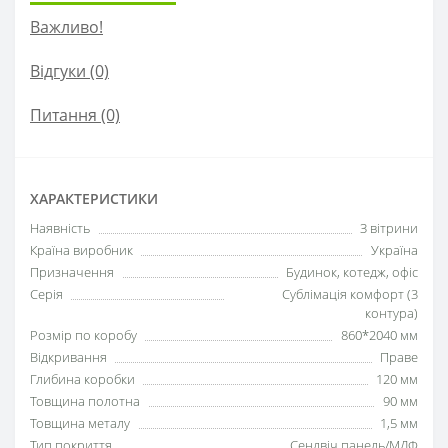
Важливо!
Відгуки (0)
Питання
(0)
ХАРАКТЕРИСТИКИ
Наявність
З вітрини
Країна виробник
Україна
Призначення
Будинок, котедж, офіс
Серія
Сублімація комфорт (3
контура)
Розмір по коробу
860*2040 мм
Відкривання
Праве
Глибина коробки
120 мм
Товщина полотна
90 мм
Товщина металу
1,5 мм
Тип покриття
Сендвіч панель/МДФ