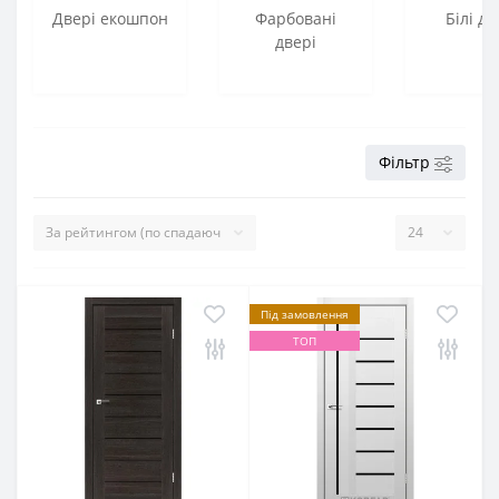
Двері екошпон
Фарбовані
Білі дв
двері
Фільтр
Під замовлення
ТОП